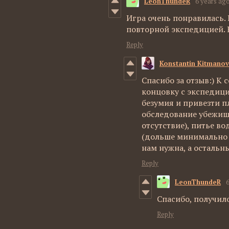
LeonThundeR
6 years ag
Игра очень понравилась. 
повторной экспедицией. 
Reply
Konstantin Kitmanov
Спасибо за отзыв:) К 
концовку с экспедиц
безумия и привезти 
обследование убежищ
отсутствие), питье в
(дольше минимально 
нам нужна, а остальн
Reply
LeonThundeR
Спасибо, получил
Reply