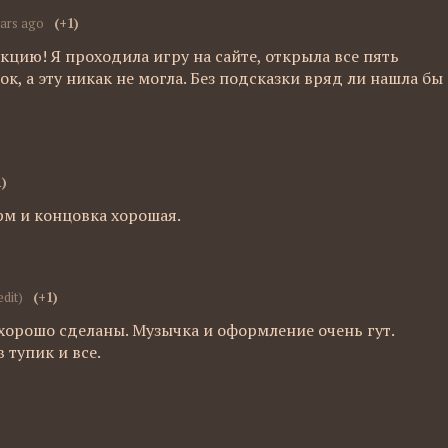
ears ago
(+1)
кцию! Я проходила игру на сайте, открыла все пять
к, а эту никак не могла. Без подсказки вряд ли нашла бы
1)
рм и концовка хорошая.
edit)
(+1)
хорошо сделаны. Музычка и оформление очень гут.
 тупик и все.