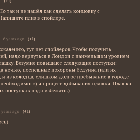
o
(+1)
Но так и не нашёл как сделать концовку с
Напишите плиз в спойлере.
6 years ago
(+1)
сожалению, тут нет спойлеров. Чтобы получить
ией, надо вернуться в Лондон с наименьшим уровнем
плашку. Безумие повышают следующие поступки:
а ночью, поспешные похороны бедуина (или их
оды из колодца, слишком долгое пребывание в городе
необходимого) и процесс добывания плашки. Плашка
ых поступков надо избежать:)
6 years ago
(+1)
ось)