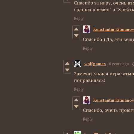
Спасибо за игру, очень а
гранью времён" и "Хребты
Reply
Konstantin Kitmanov
Спасибо:) Да, эти ве
Reply
wolfgames
6 years ago
Замечательная игра: атм
понравилась!
Reply
Konstantin Kitmanov
Спасибо, очень прият
Reply