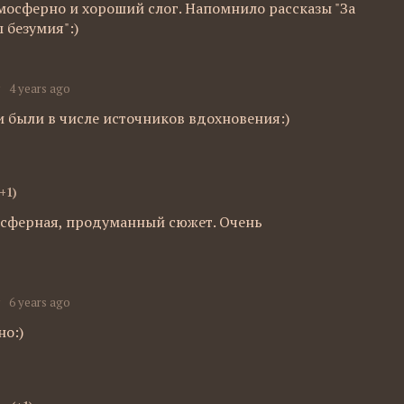
тмосферно и хороший слог. Напомнило рассказы "За
 безумия":)
4 years ago
щи были в числе источников вдохновения:)
(+1)
осферная, продуманный сюжет. Очень
6 years ago
но:)