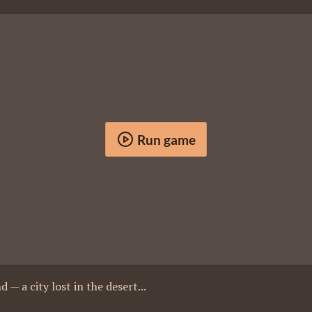
Run game
 — a city lost in the desert...