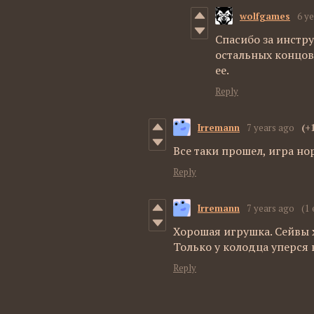
wolfgames
6 y
Спасибо за инстру
остальных концово
ее.
Reply
Irremann
7 years ago
(+
Все таки прошел, игра но
Reply
Irremann
7 years ago
(1 
Хорошая игрушка. Сейвы 
Только у колодца уперся в
Reply