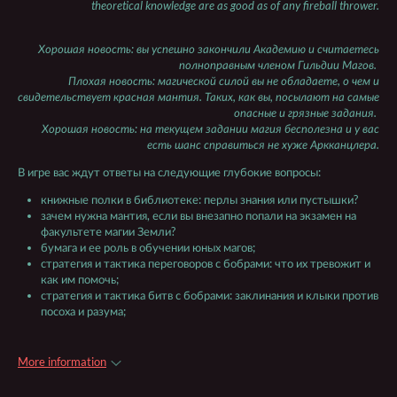
theoretical knowledge are as good as of any fireball thrower.
Хорошая новость: вы успешно закончили Академию и считаетесь
полноправным членом Гильдии Магов.
Плохая новость: магической силой вы не обладаете, о чем и
свидетельствует красная мантия. Таких, как вы, посылают на самые
опасные и грязные задания.
Хорошая новость: на текущем задании магия бесполезна и у вас
есть шанс справиться не хуже Аркканцлера
.
В игре вас ждут ответы на следующие глубокие вопросы:
книжные полки в библиотеке: перлы знания или пустышки?
зачем нужна мантия, если вы внезапно попали на экзамен на
факультете магии Земли?
бумага и ее роль в обучении юных магов;
стратегия и тактика переговоров с бобрами: что их тревожит и
как им помочь;
стратегия и тактика битв с бобрами: заклинания и клыки против
посоха и разума;
More information