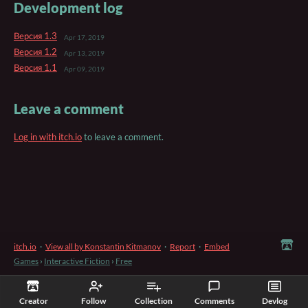
Development log
Версия 1.3
Apr 17, 2019
Версия 1.2
Apr 13, 2019
Версия 1.1
Apr 09, 2019
Leave a comment
Log in with itch.io
to leave a comment.
itch.io
·
View all by Konstantin Kitmanov
·
Report
·
Embed
Games
›
Interactive Fiction
›
Free
Creator
Follow
Collection
Comments
Devlog